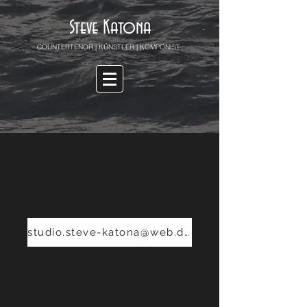
Steve Katona
COUNTERTENOR | KÜNSTLER | KOMPONIST
studio.steve-katona@web.de